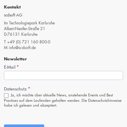
Kontakt
scdsoft AG
Im Technologiepark Karlsruhe
Albert-Nestler-Straße 21
D-76131 Karlsruhe
T
+49 (0) 721 160 800-0
M
info@scdsoft.de
Newsletter
*
Newsletter-
E-Mail
Anmeldung
(Footer,
DE)
*
Datenschutz
Ja, ich möchte über aktuelle News, anstehende Events und Best
Practices auf dem Laufenden gehalten werden. Die
Datenschutzhinweise
habe ich gelesen und akzeptiert.