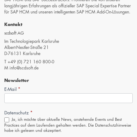
langjährigen Erfahrungen als offizieller SAP Special Expertise Partner
für SAP HCM und unseren intelligenten SAP HCM Add-On-Lösungen.
Kontakt
scdsoft AG
Im Technologiepark Karlsruhe
Albert-Nestler-Straße 21
D-76131 Karlsruhe
T
+49 (0) 721 160 800-0
M
info@scdsoft.de
Newsletter
*
Newsletter-
E-Mail
Anmeldung
(Footer,
DE)
*
Datenschutz
Ja, ich möchte über aktuelle News, anstehende Events und Best
Practices auf dem Laufenden gehalten werden. Die
Datenschutzhinweise
habe ich gelesen und akzeptiert.