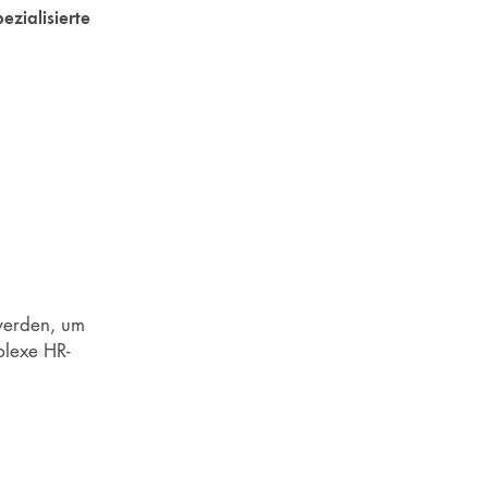
zialisierte
 werden, um
plexe HR-