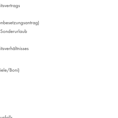
itsvertrags
llenbesetzungsantrag)
, Sonderurlaub
itsverhältnisses
iele/Boni)
unfalls