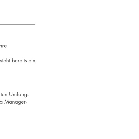
hre
eht bereits ein
chten Umfangs
via Manager-