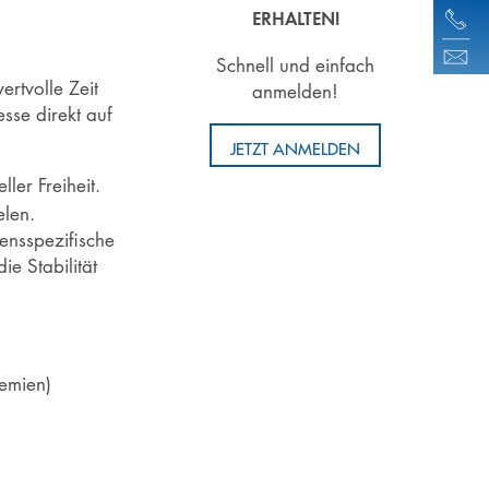
ERHALTEN!
Schnell und einfach
rtvolle Zeit
anmelden!
esse direkt auf
JETZT ANMELDEN
ler Freiheit.
elen.
ensspezifische
e Stabilität
emien)