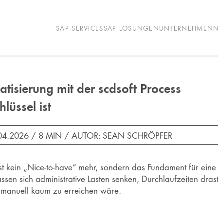
SAP SERVICES
SAP LÖSUNGEN
UNTERNEHMEN
N
tisierung mit der scdsoft Process
lüssel ist
04.2026 /
8 MIN
/
AUTOR: SEAN SCHRÖPFER
gst kein „Nice-to-have“ mehr, sondern das Fundament für eine
ssen sich administrative Lasten senken, Durchlaufzeiten dras
ie manuell kaum zu erreichen wäre.