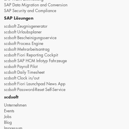
SAP Data Migration and Conversion
SAP Security and Compliance
SAP Lösungen
scdsoft Zeugnisgenerator
scdsoft Urlaubsplaner
scdsoft Bescheinigungsservice
scdsoft Process Engine
scdsoft Mehrarbeitsantrag
scdsoft Fiori Reporting Cockpit
scdsoft SAP HCM Infotyp Fahrzeuge
scdsoft Payroll Pilot
scdsoft Daily Timesheet
scdsoft Clock in/out
scdsoft Fiori Launchpad News App
scdsoft Password-Reset Self-Service
scdsoft
Unternehmen
Events
Jobs
Blog
Impressum