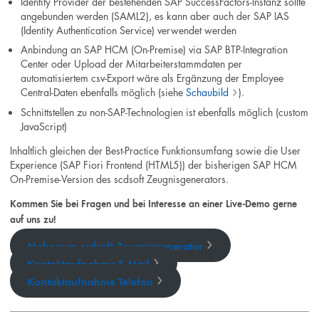
Identity Provider der bestehenden SAP SuccessFactors-Instanz sollte
angebunden werden (SAML2), es kann aber auch der SAP IAS
(Identity Authentication Service) verwendet werden
Anbindung an SAP HCM (On-Premise) via SAP BTP-Integration
Center oder Upload der Mitarbeiterstammdaten per
automatisiertem csv-Export wäre als Ergänzung der Employee
Central-Daten ebenfalls möglich (siehe
Schaubild
).
Schnittstellen zu non-SAP-Technologien ist ebenfalls möglich (custom
JavaScript)
Inhaltlich gleichen der Best-Practice Funktionsumfang sowie die User
Experience (SAP Fiori Frontend (HTML5)) der bisherigen SAP HCM
On-Premise-Version des scdsoft Zeugnisgenerators.
Kommen Sie bei Fragen und bei Interesse an einer Live-Demo gerne
auf uns zu!
Mehr zum scdsoft Zeugnisgenerator
Kontaktaufnahme E-Mail
Kontaktaufnahme Telefon