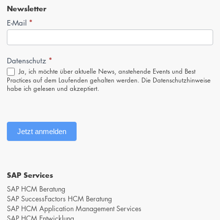
Newsletter
*
Newsletter-
E-Mail
Anmeldung
(Footer,
DE)
*
Datenschutz
Ja, ich möchte über aktuelle News, anstehende Events und Best
Practices auf dem Laufenden gehalten werden. Die
Datenschutzhinweise
habe ich gelesen und akzeptiert.
Jetzt anmelden
SAP Services
SAP HCM Beratung
SAP SuccessFactors HCM Beratung
SAP HCM Application Management Services
SAP HCM Entwicklung