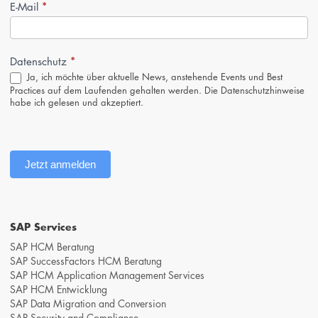
*
Newsletter-
E-Mail
Anmeldung
(Footer,
DE)
*
Datenschutz
Ja, ich möchte über aktuelle News, anstehende Events und Best
Practices auf dem Laufenden gehalten werden. Die
Datenschutzhinweise
habe ich gelesen und akzeptiert.
Jetzt anmelden
SAP Services
SAP HCM Beratung
SAP SuccessFactors HCM Beratung
SAP HCM Application Management Services
SAP HCM Entwicklung
SAP Data Migration and Conversion
SAP Security and Compliance