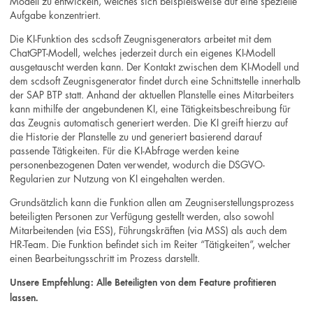
Modell zu entwickeln, welches sich beispielsweise auf eine spezielle
Aufgabe konzentriert.
Die KI-Funktion des scdsoft Zeugnisgenerators arbeitet mit dem
ChatGPT-Modell, welches jederzeit durch ein eigenes KI-Modell
ausgetauscht werden kann. Der Kontakt zwischen dem KI-Modell und
dem scdsoft Zeugnisgenerator findet durch eine Schnittstelle innerhalb
der SAP BTP statt. Anhand der aktuellen Planstelle eines Mitarbeiters
kann mithilfe der angebundenen KI, eine Tätigkeitsbeschreibung für
das Zeugnis automatisch generiert werden. Die KI greift hierzu auf
die Historie der Planstelle zu und generiert basierend darauf
passende Tätigkeiten. Für die KI-Abfrage werden keine
personenbezogenen Daten verwendet, wodurch die DSGVO-
Regularien zur Nutzung von KI eingehalten werden.
Grundsätzlich kann die Funktion allen am Zeugniserstellungsprozess
beteiligten Personen zur Verfügung gestellt werden, also sowohl
Mitarbeitenden (via ESS), Führungskräften (via MSS) als auch dem
HR-Team. Die Funktion befindet sich im Reiter “Tätigkeiten”, welcher
einen Bearbeitungsschritt im Prozess darstellt.
Unsere Empfehlung: Alle Beteiligten von dem Feature profitieren
lassen.