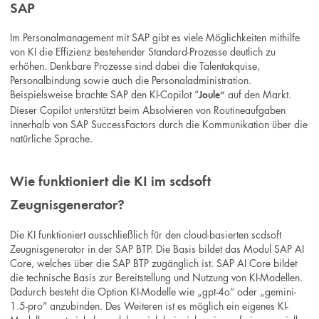
SAP
Im Personalmanagement mit SAP gibt es viele Möglichkeiten mithilfe
von KI die Effizienz bestehender Standard-Prozesse deutlich zu
erhöhen. Denkbare Prozesse sind dabei die Talentakquise,
Personalbindung sowie auch die Personaladministration.
Beispielsweise brachte SAP den KI-Copilot “
auf den Markt.
Joule”
Dieser Copilot unterstützt beim Absolvieren von Routineaufgaben
innerhalb von SAP SuccessFactors durch die Kommunikation über die
natürliche Sprache.
Wie funktioniert die KI im scdsoft
Zeugnisgenerator?
Die KI funktioniert ausschließlich für den cloud-basierten scdsoft
Zeugnisgenerator in der SAP BTP. Die Basis bildet das Modul SAP AI
Core, welches über die SAP BTP zugänglich ist. SAP AI Core bildet
die technische Basis zur Bereitstellung und Nutzung von KI-Modellen.
Dadurch besteht die Option KI-Modelle wie „gpt-4o“ oder „gemini-
1.5-pro“ anzubinden. Des Weiteren ist es möglich ein eigenes KI-