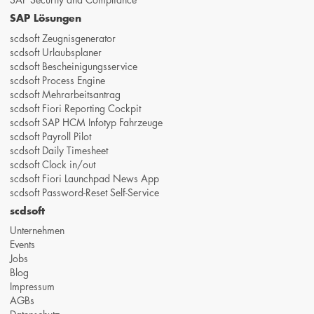
SAP Lösungen
scdsoft Zeugnisgenerator
scdsoft Urlaubsplaner
scdsoft Bescheinigungsservice
scdsoft Process Engine
scdsoft Mehrarbeitsantrag
scdsoft Fiori Reporting Cockpit
scdsoft SAP HCM Infotyp Fahrzeuge
scdsoft Payroll Pilot
scdsoft Daily Timesheet
scdsoft Clock in/out
scdsoft Fiori Launchpad News App
scdsoft Password-Reset Self-Service
scdsoft
Unternehmen
Events
Jobs
Blog
Impressum
AGBs
Datenschutz