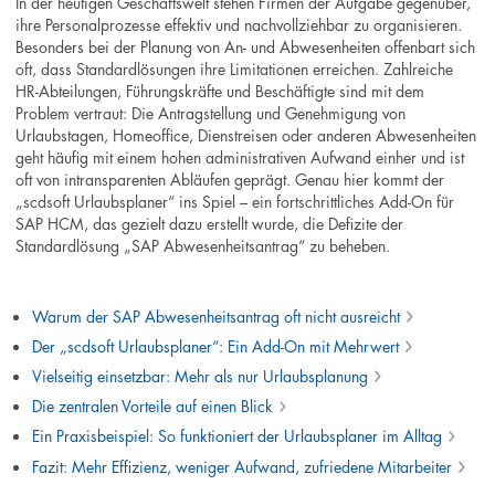
In der heutigen Geschäftswelt stehen Firmen der Aufgabe gegenüber,
ihre Personalprozesse effektiv und nachvollziehbar zu organisieren.
Besonders bei der Planung von An- und Abwesenheiten offenbart sich
oft, dass Standardlösungen ihre Limitationen erreichen. Zahlreiche
HR-Abteilungen, Führungskräfte und Beschäftigte sind mit dem
Problem vertraut: Die Antragstellung und Genehmigung von
Urlaubstagen, Homeoffice, Dienstreisen oder anderen Abwesenheiten
geht häufig mit einem hohen administrativen Aufwand einher und ist
oft von intransparenten Abläufen geprägt. Genau hier kommt der
„scdsoft Urlaubsplaner“ ins Spiel – ein fortschrittliches Add-On für
SAP HCM, das gezielt dazu erstellt wurde, die Defizite der
Standardlösung „SAP Abwesenheitsantrag“ zu beheben.
Warum der SAP Abwesenheitsantrag oft nicht ausreicht
Der „scdsoft Urlaubsplaner“: Ein Add-On mit Mehrwert
Vielseitig einsetzbar: Mehr als nur Urlaubsplanung
Die zentralen Vorteile auf einen Blick
Ein Praxisbeispiel: So funktioniert der Urlaubsplaner im Alltag
Fazit: Mehr Effizienz, weniger Aufwand, zufriedene Mitarbeiter