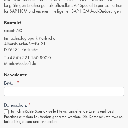
langjährigen Erfahrungen als offizieller SAP Special Expertise Partner
für SAP HCM und unseren intelligenten SAP HCM Add-On-Lösungen.
Kontakt
scdsoft AG
Im Technologiepark Karlsruhe
Albert-Nestler-Straße 21
D-76131 Karlsruhe
T
+49 (0) 721 160 800-0
M
info@scdsoft.de
Newsletter
*
Newsletter-
E-Mail
Anmeldung
(Footer,
DE)
*
Datenschutz
Ja, ich möchte über aktuelle News, anstehende Events und Best
Practices auf dem Laufenden gehalten werden. Die
Datenschutzhinweise
habe ich gelesen und akzeptiert.