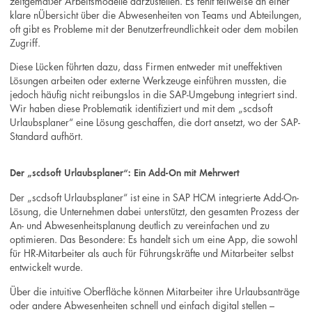
zeitgemäßer Arbeitsmodelle darzustellen. Es fehlt teilweise an einer
klare nÜbersicht über die Abwesenheiten von Teams und Abteilungen,
oft gibt es Probleme mit der Benutzerfreundlichkeit oder dem mobilen
Zugriff.
Diese Lücken führten dazu, dass Firmen entweder mit uneffektiven
Lösungen arbeiten oder externe Werkzeuge einführen mussten, die
jedoch häufig nicht reibungslos in die SAP-Umgebung integriert sind.
Wir haben diese Problematik identifiziert und mit dem „scdsoft
Urlaubsplaner“ eine Lösung geschaffen, die dort ansetzt, wo der SAP-
Standard aufhört.
Der „scdsoft Urlaubsplaner“: Ein Add-On mit Mehrwert
Der „scdsoft Urlaubsplaner“ ist eine in SAP HCM integrierte Add-On-
Lösung, die Unternehmen dabei unterstützt, den gesamten Prozess der
An- und Abwesenheitsplanung deutlich zu vereinfachen und zu
optimieren. Das Besondere: Es handelt sich um eine App, die sowohl
für HR-Mitarbeiter als auch für Führungskräfte und Mitarbeiter selbst
entwickelt wurde.
Über die intuitive Oberfläche können Mitarbeiter ihre Urlaubsanträge
oder andere Abwesenheiten schnell und einfach digital stellen –