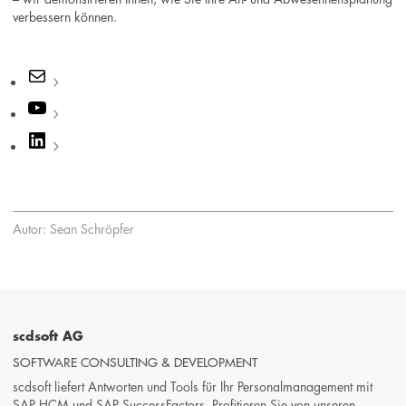
verbessern können.
E-
Mail
YouTube
LinkedIn
Autor: Sean Schröpfer
scdsoft AG
SOFTWARE CONSULTING & DEVELOPMENT
scdsoft liefert Antworten und Tools für Ihr Personalmanagement mit
SAP HCM und SAP SuccessFactors. Profitieren Sie von unseren