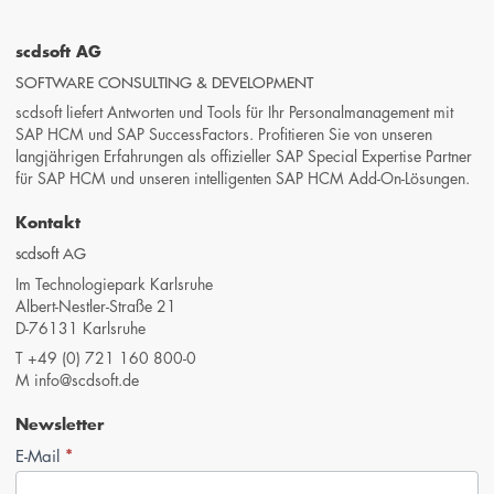
scdsoft AG
SOFTWARE CONSULTING & DEVELOPMENT
scdsoft liefert Antworten und Tools für Ihr Personalmanagement mit
SAP HCM und SAP SuccessFactors. Profitieren Sie von unseren
langjährigen Erfahrungen als offizieller SAP Special Expertise Partner
für SAP HCM und unseren intelligenten SAP HCM Add-On-Lösungen.
Kontakt
scdsoft AG
Im Technologiepark Karlsruhe
Albert-Nestler-Straße 21
D-76131 Karlsruhe
T
+49 (0) 721 160 800-0
M
info@scdsoft.de
Newsletter
*
Newsletter-
E-Mail
Anmeldung