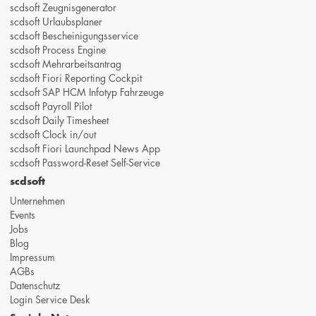
scdsoft Zeugnisgenerator
scdsoft Urlaubsplaner
scdsoft Bescheinigungsservice
scdsoft Process Engine
scdsoft Mehrarbeitsantrag
scdsoft Fiori Reporting Cockpit
scdsoft SAP HCM Infotyp Fahrzeuge
scdsoft Payroll Pilot
scdsoft Daily Timesheet
scdsoft Clock in/out
scdsoft Fiori Launchpad News App
scdsoft Password-Reset Self-Service
scdsoft
Unternehmen
Events
Jobs
Blog
Impressum
AGBs
Datenschutz
Login Service Desk