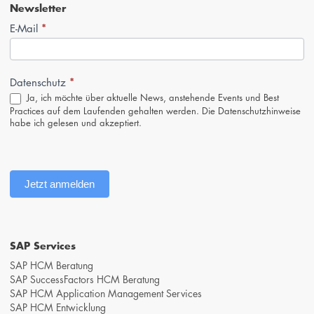
Newsletter
*
Newsletter-
E-Mail
Anmeldung
(Footer,
DE)
*
Datenschutz
Ja, ich möchte über aktuelle News, anstehende Events und Best
Practices auf dem Laufenden gehalten werden. Die
Datenschutzhinweise
habe ich gelesen und akzeptiert.
Jetzt anmelden
SAP Services
SAP HCM Beratung
SAP SuccessFactors HCM Beratung
SAP HCM Application Management Services
SAP HCM Entwicklung