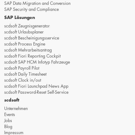
SAP Data Migration and Conversion
SAP Security and Compliance
SAP Lösungen
scdsoft Zeugnisgenerator
scdsoft Urlaubsplaner
scdsoft Bescheinigungsservice
scdsoft Process Engine
scdsoft Mehrarbeitsantrag
scdsoft Fiori Reporting Cockpit
scdsoft SAP HCM Infotyp Fahrzeuge
scdsoft Payroll Pilot
scdsoft Daily Timesheet
scdsoft Clock in/out
scdsoft Fiori Launchpad News App
scdsoft Password-Reset Self-Service
scdsoft
Unternehmen
Events
Jobs
Blog
Impressum