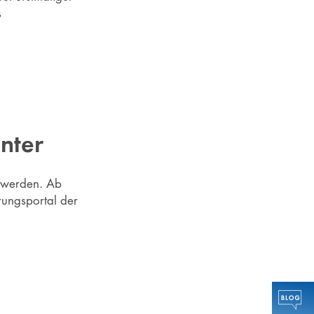
s
nter
t werden. Ab
rungsportal der