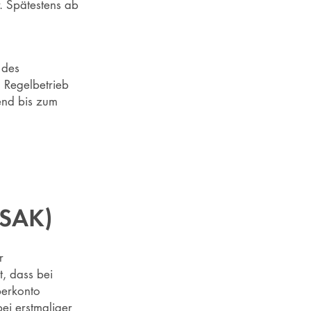
. Spätestens ab
 des
 Regelbetrieb
end bis zum
DSAK)
r
, dass bei
berkonto
ei erstmaliger