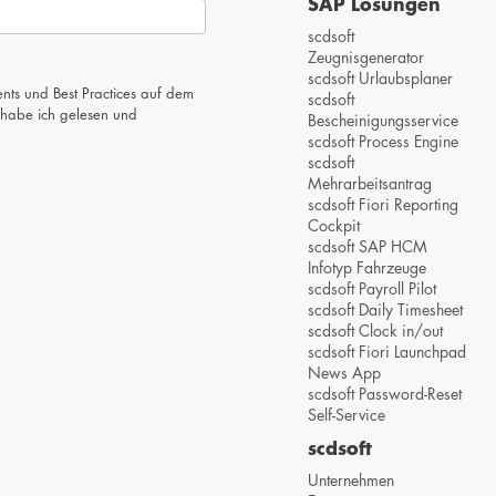
SAP Lösungen
scdsoft
Zeugnisgenerator
scdsoft Urlaubsplaner
nts und Best Practices auf dem
scdsoft
habe ich gelesen und
Bescheinigungsservice
scdsoft Process Engine
scdsoft
Mehrarbeitsantrag
scdsoft Fiori Reporting
Cockpit
scdsoft SAP HCM
Infotyp Fahrzeuge
scdsoft Payroll Pilot
scdsoft Daily Timesheet
scdsoft Clock in/out
scdsoft Fiori Launchpad
News App
scdsoft Password-Reset
Self-Service
scdsoft
Unternehmen